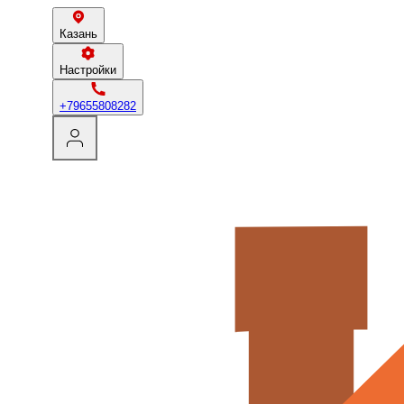
Казань
Настройки
+79655808282