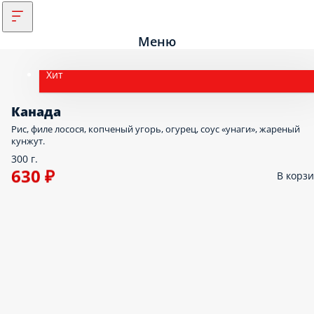
Меню
Хит
Канада
Рис, филе лосося, копченый угорь, огурец, соус «унаги», жареный
кунжут.
300 г.
630 ₽
В корз